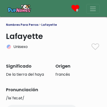
0
Nombres Para Perros
>
Lafayette
Lafayette
Unisexo
Significado
Origen
De la tierra del haya
francés
Pronunciación
/ləˈfeɪ.ət/