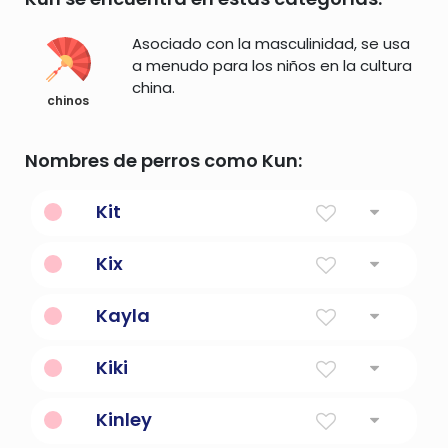
Asociado con la masculinidad, se usa
a menudo para los niños en la cultura
china.
chinos
Nombres de perros como Kun:
Kit
Apodo para Katherine o Christopher
Kix
cereal
Kayla
Amado o ¿quién es como Dios?
Kiki
Abreviatura para nombres que comienzan
Kinley
con K