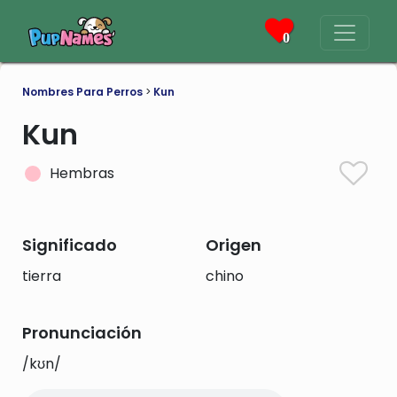
0
Nombres Para Perros
>
Kun
Kun
Hembras
Significado
Origen
tierra
chino
Pronunciación
/kʊn/