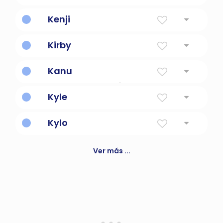
Suplantador
Kenji
Segundo hijo fuerte y saludable
Kirby
Desde el pueblo con la iglesia
Kanu
Hindi para hermoso / guapo
Kyle
Irlandés para guapo
Kylo
Kylo Ren, uno de los principales
antagonistas de la franquicia de Star Wars.
Ver más ...