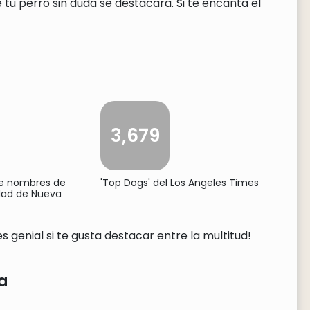
tu perro sin duda se destacará. Si te encanta el
3,679
de nombres de
'Top Dogs' del Los Angeles Times
udad de Nueva
 genial si te gusta destacar entre la multitud!
a