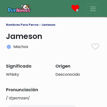
0
Nombres Para Perros
>
Jameson
Jameson
Machos
Significado
Origen
Whisky
Desconocido
Pronunciación
/ˈdʒeɪmzən/