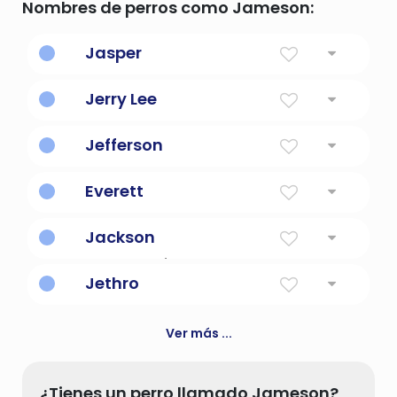
Nombres de perros como Jameson:
Jasper
Tesorero
Jerry Lee
Jefferson
Hijo de Jeffrey
Everett
Fuerte como un jabalí
Jackson
Hijo de Jack / John
Jethro
Abundancia
Ver más ...
¿Tienes un perro llamado Jameson?