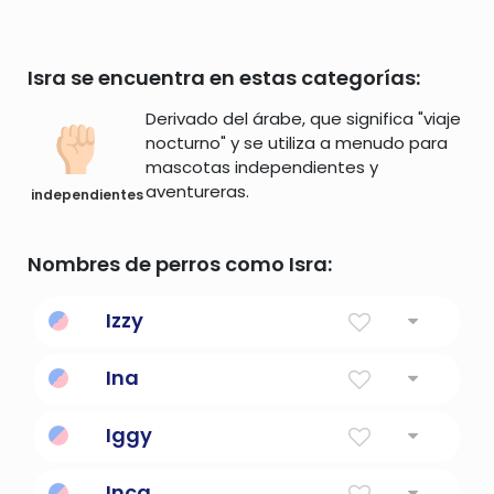
Isra se encuentra en estas categorías:
Derivado del árabe, que significa "viaje
nocturno" y se utiliza a menudo para
mascotas independientes y
aventureras.
independientes
Nombres de perros como Isra:
Izzy
Desconocido
Ina
Significado del nombre unisexual 'Iluminar;
Iggy
Encender.''
Firey One
Inca