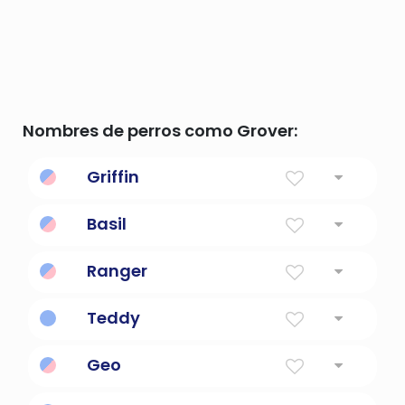
Nombres de perros como Grover:
Griffin
Un león-águila en la mitología iraní.
Basil
Rey
Ranger
Guardabosque
Teddy
Regalo de Dios
Geo
Granjero o ubicación