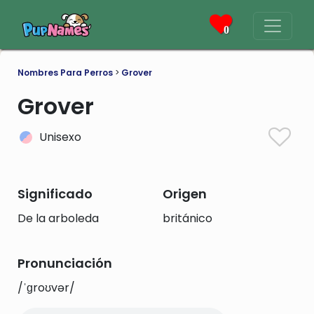
0
Nombres Para Perros
>
Grover
Grover
Unisexo
Significado
Origen
De la arboleda
británico
Pronunciación
/ˈɡroʊvər/