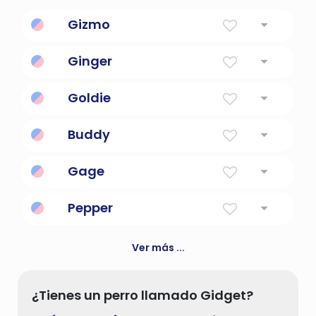
Gizmo
Otra palabra para gadget.
Ginger
Color naranja rojizo
Goldie
Hecho de oro
Buddy
Amigo
Gage
El apellido del cofundador de microsoft
Pepper
corporation.
El pimentero una consola de juegos portátil.
Ver más ...
¿Tienes un perro llamado Gidget?