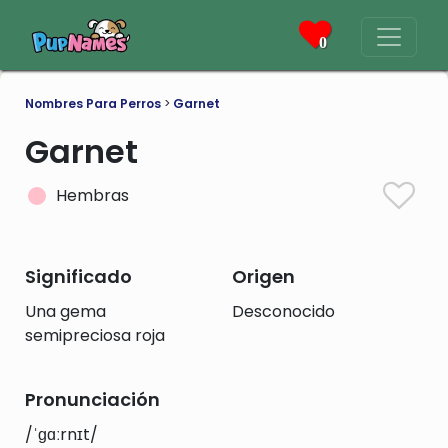
0
Nombres Para Perros
>
Garnet
Garnet
Hembras
Significado
Origen
Una gema
Desconocido
semipreciosa roja
Pronunciación
/ˈɡɑːrnɪt/