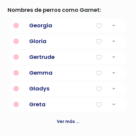
Nombres de perros como Garnet:
Georgia
Granjero
Gloria
Gloria a Dios)
Gertrude
Lanza de fuerza
Gemma
Piedra preciosa
Gladys
País
Greta
Una perla
Ver más ...