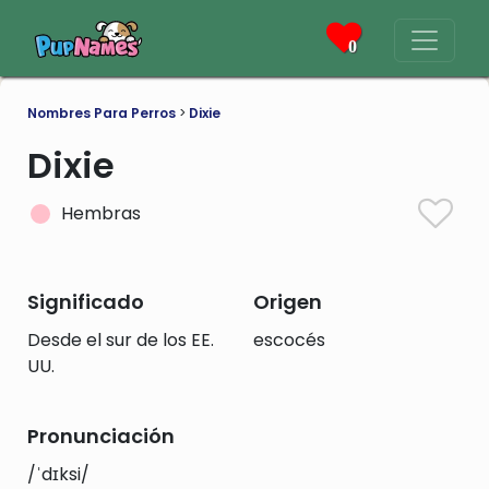
0
Nombres Para Perros
>
Dixie
Dixie
Hembras
Significado
Origen
Desde el sur de los EE.
escocés
UU.
Pronunciación
/ˈdɪksi/