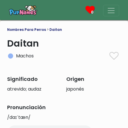
0
Nombres Para Perros
>
Daitan
Daitan
Machos
Significado
Origen
atrevido; audaz
japonés
Pronunciación
/daɪˈtæn/