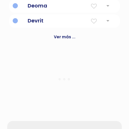
felicidad suprema
Deoma
una oración
Devrit
dado por Dios
Ver más ...