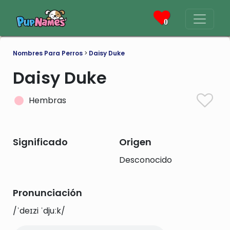
0
Nombres Para Perros
>
Daisy Duke
Daisy Duke
Hembras
Significado
Origen
Desconocido
Pronunciación
/ˈdeɪzi ˈdjuːk/