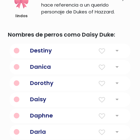
hace referencia a un querido
personaje de Dukes of Hazzard.
lindos
Nombres de perros como Daisy Duke:
Destiny
Destino
Danica
Estrella de la mañana
Dorothy
Regalo de Dios
Daisy
Descuidadamente perezoso.
Daphne
El personaje muy inteligente de scooby doo
Darla