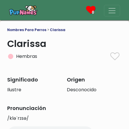
0
Nombres Para Perros
>
Clarissa
Clarissa
Hembras
Significado
Origen
Ilustre
Desconocido
Pronunciación
/kləˈrɪsə/