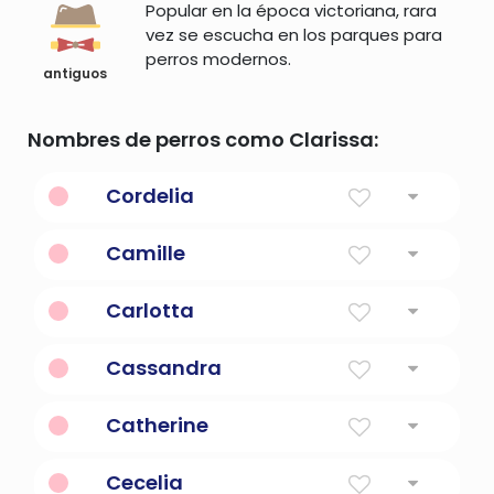
Popular en la época victoriana, rara
vez se escucha en los parques para
perros modernos.
antiguos
Nombres de perros como Clarissa:
Cordelia
De significado desconocido
Camille
Perfecto
Carlotta
Gratis
Cassandra
Una sacerdotisa maldita en la mitología
Catherine
griega
Puro
Cecelia