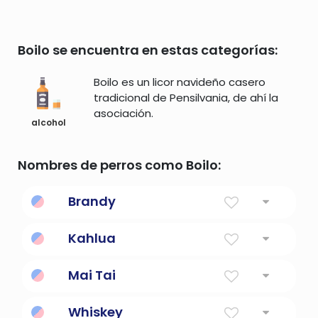
Boilo se encuentra en estas categorías:
Boilo es un licor navideño casero
tradicional de Pensilvania, de ahí la
asociación.
alcohol
Nombres de perros como Boilo:
Brandy
Alcohol
Kahlua
Licor de cafe
Mai Tai
Un cóctel elaborado con ron, licor de
Whiskey
Curaçao, sirope de orgeat y zumo de lima.