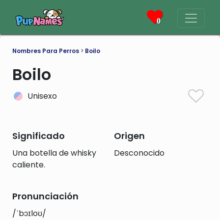
0
Nombres Para Perros
>
Boilo
Boilo
Unisexo
Significado
Origen
Una botella de whisky
Desconocido
caliente.
Pronunciación
/ˈbɔɪloʊ/