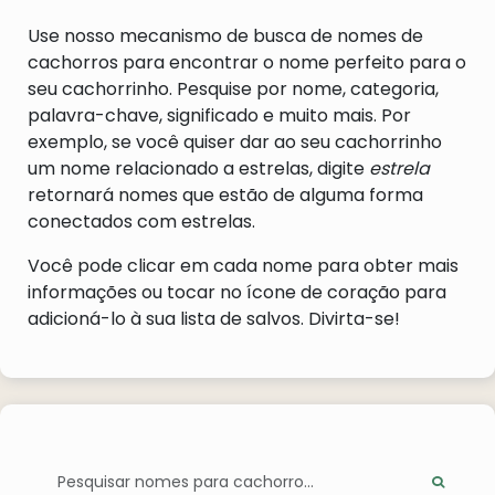
escocês Jaime VI herdou o trono inglês,
tornando-se o primeiro governante de toda
Use nosso mecanismo de busca de nomes de
a Grã-Bretanha, e o nome tornou-se muito
cachorros para encontrar o nome perfeito para o
mais popular. Nas estatísticas de nomes
seu cachorrinho. Pesquise por nome, categoria,
americanos (registradas desde 1880), esse
palavra-chave, significado e muito mais. Por
nome nunca saiu do top 20, tornando-o
exemplo, se você quiser dar ao seu cachorrinho
indiscutivelmente o nome mais popular da
um nome relacionado a estrelas, digite
estrela
época. Foi o nome mais bem classificado
retornará nomes que estão de alguma forma
para meninos nos Estados Unidos de 1940 a
1952. Portadores famosos incluem o
conectados com estrelas.
explorador inglês Capitão James Cook
Você pode clicar em cada nome para obter mais
(1728-1779), o inventor escocês James
Watt (1736-1819) e o romancista e poeta
informações ou tocar no ícone de coração para
irlandês James Joyce (1882-1941). Este
adicioná-lo à sua lista de salvos. Divirta-se!
nome também foi usado por seis
presidentes americanos. Um notável
portador fictício é o espião britânico James
Bond, criado pelo autor Ian Fleming.