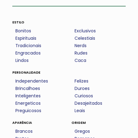
estilo
Bonitos
Exclusivos
Espirituais
Celestiais
Tradicionais
Nerds
Engracados
Rudes
Lindos
Caca
personalidade
Independentes
Felizes
Brincalhoes
Duroes
Inteligentes
Curiosos
Energeticos
Desajeitados
Preguicosos
Leais
aparência
origem
Brancos
Gregos