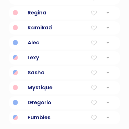
reina
Regina
reina
Kamikazi
reina
Alec
Defendiendo a los hombres
Lexy
Defendiendo a los hombres
Sasha
Defendiendo a los hombres
Mystique
De x-men.
Gregorio
Fumbles
hacer un lío, destruir o arruinar