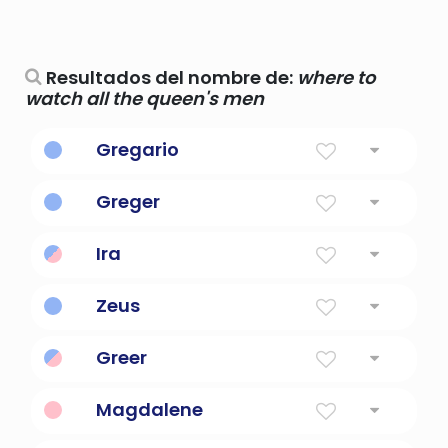
Resultados del nombre de:
where to
watch all the queen's men
Gregario
vigilante
Greger
Vigilante
Ira
Un juego de irritabilidad
Zeus
El rey de todos los dioses y hombres de la
Greer
mitología griega.
Vigilante, guardián
Magdalene
Atalaya, vigilante